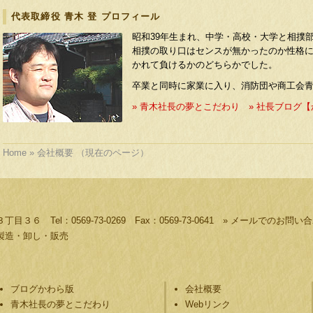
代表取締役 青木 登 プロフィール
昭和39年生まれ、中学・高校・大学と相撲
相撲の取り口はセンスが無かったのか性格
かれて負けるかのどちらかでした。
卒業と同時に家業に入り、消防団や商工会
» 青木社長の夢とこだわり
» 社長ブログ
Home
» 会社概要 （現在のページ）
 Tel：0569-73-0269 Fax：0569-73-0641
» メールでのお問い
製造・卸し・販売
ブログかわら版
会社概要
青木社長の夢とこだわり
Webリンク