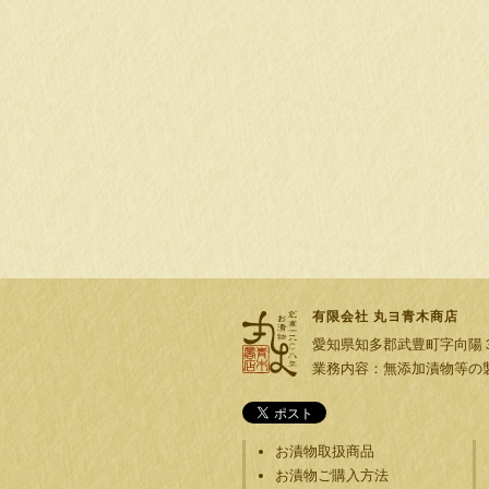
有限会社 丸ヨ青木商店
愛知県知多郡武豊町字向陽３丁目３６
業務内容：無添加漬物等の
お漬物取扱商品
お漬物ご購入方法