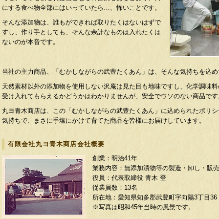
にする食べ物全部にはいっていたら…、怖いことです。
そんな添加物は、誰もができれば取りたくはないはずで
すし、作り手としても、そんな余計なものは入れたくは
ないのが本音です。
当社の主力商品、「むかしながらの武豊たくあん」は、そんな気持ちを込め
天然素材以外の添加物を使用しない沢庵は見た目も地味ですし、化学調味料
受け入れてもらえるかどうかはわかりませんが、安全でウソのない商品です
丸ヨ青木商店は、この「むかしながらの武豊たくあん」に込められたポリシ
気持ちで、まさに手塩にかけて育てた商品を皆様にお届けしています。
有限会社丸ヨ青木商店会社概要
創業：明治41年
業務内容：無添加漬物等の製造・卸し・販
役員：代表取締役 青木 登
従業員数：13名
所在地：愛知県知多郡武豊町字向陽3丁目36
※写真は昭和45年当時の風景です。