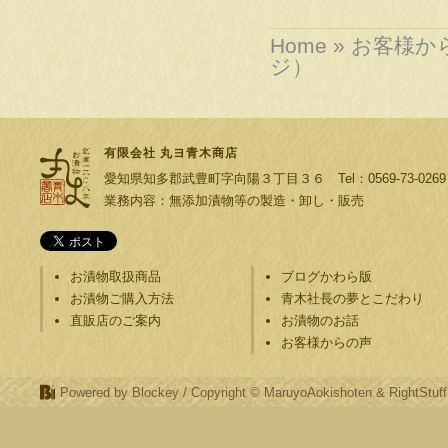
Home
»
お客様か
ジ）
有限会社 丸ヨ青木商店
愛知県知多郡武豊町字向陽３丁目３６ Tel：0569-73-0269 F
業務内容：無添加漬物等の製造・卸し・販売
お漬物取扱商品
ブログかわら版
お漬物ご購入方法
青木社長の夢とこだわり
直販店のご案内
お漬物のお話
お客様からの声
Powered by Blockey
/ Copyright © MaruyoAokishoten &
RightStuff